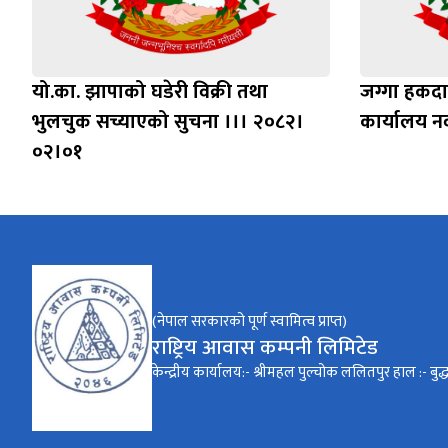
यो.का. झापाको घडेरी विक्री तथा
जग्गा हकदा
भुलचुक सच्याएको सुचना ।।। २०८२।
कार्यालय 
०२।०१
(नेपाल सरकारको पूर्ण स्वामित्व प्राप्त)
राष्ट्रिय आवास कम्पनी लिमिटेड
केन्द्रीय कार्यालय:- श्रीमहल पुल्चोक ललितपुर हाल :- बुद