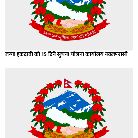
जग्गा हकदाबी को 15 दिने सुचना योजना कार्यालय नवलपरासी