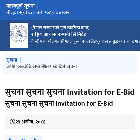
महत्त्वपूर्ण सूचना
मुख्य नेभिगेसनमा जानुहोस्
मौजुदा सुची दर्ता बारे २०८३।०४।०७
(नेपाल सरकारको पूर्ण स्वामित्व प्राप्त)
राष्ट्रिय आवास कम्पनी लिमिटेड
केन्द्रीय कार्यालय:- श्रीमहल पुल्चोक ललितपुर हाल :- बुद्धनगर, काठमाड
मुख्य नेभिगेसनमा जानुहोस्
सूचना
घडेरी पल्टको रकम बुझाउने ३५ दिने सुचना योजना कार्यालय नवलपरासी
जग्गा हकदाबि सम्बन्धित पन्ध्र दिने सुचना
घडेरी प्लट बिक्रीको सुचना यो.का.झापा ।
घडेरी विक्रीको बोलपत्रहरु रद्द गरिएको सुचना
सुचना सुचना सुचना Invitation for E-Bid
सुचना सुचना सुचना Invitation for E-Bid
२३ असोज, २०८१