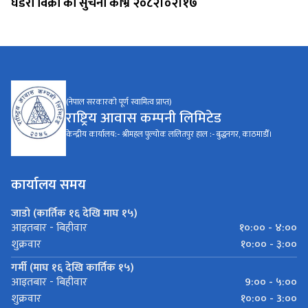
घडेरी विक्री को सुचना काभ्रे २०८२।०२।१७
(नेपाल सरकारको पूर्ण स्वामित्व प्राप्त)
राष्ट्रिय आवास कम्पनी लिमिटेड
केन्द्रीय कार्यालय:- श्रीमहल पुल्चोक ललितपुर हाल :- बुद्धनगर, काठमाडौँ।
कार्यालय समय
जाडो (कार्तिक १६ देखि माघ १५)
१०:०० - ४:००
आइतबार - बिहीवार
१०:०० - ३:००
शुक्रवार
गर्मी (माघ १६ देखि कार्तिक १५)
9:०० - ५:००
आइतबार - बिहीवार
१०:०० - 3:००
शुक्रवार