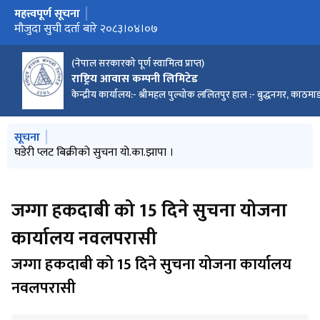
महत्त्वपूर्ण सूचना
मुख्य नेभिगेसनमा जानुहोस्
मौजुदा सुची दर्ता बारे २०८३।०४।०७
(नेपाल सरकारको पूर्ण स्वामित्व प्राप्त)
राष्ट्रिय आवास कम्पनी लिमिटेड
केन्द्रीय कार्यालय:- श्रीमहल पुल्चोक ललितपुर हाल :- बुद्धनगर, काठमाड
मुख्य नेभिगेसनमा जानुहोस्
सूचना
घडेरी पल्टको रकम बुझाउने ३५ दिने सुचना योजना कार्यालय नवलपरासी
जग्गा हकदाबि सम्बन्धित पन्ध्र दिने सुचना
घडेरी प्लट बिक्रीको सुचना यो.का.झापा ।
घडेरी विक्रीको बोलपत्रहरु रद्द गरिएको सुचना
जग्गा हकदाबी को 15 दिने सुचना योजना
कार्यालय नवलपरासी
जग्गा हकदाबी को 15 दिने सुचना योजना कार्यालय
नवलपरासी