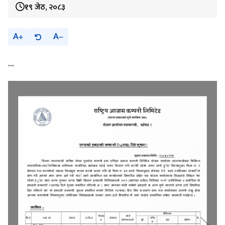
१९ जेठ, २०८३
A
A
...