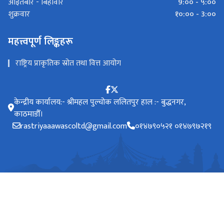
9:०० - ५:००
आइतबार - बिहीवार
१०:०० - 3:००
शुक्रवार
महत्त्वपूर्ण लिङ्कहरू
राष्ट्रिय प्राकृतिक स्रोत तथा वित्त आयोग
केन्द्रीय कार्यालय:- श्रीमहल पुल्चोक ललितपुर हाल :- बुद्धनगर,
काठमाडौँ।
rastriyaaawascoltd@gmail.com
०१४७९०५२१ ०१४७९७२१९