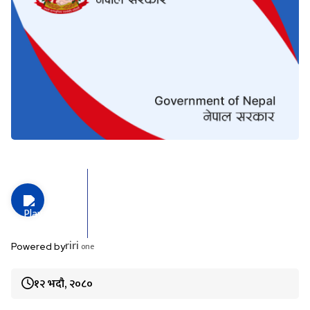
riri
one
Powered by
१२ भदौ, २०८०