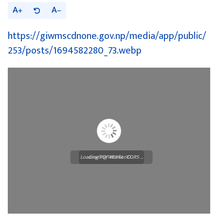
A
A
https://giwmscdnone.gov.np/media/app/public/
253/posts/1694582280_73.webp
Loading PDF Worker CORS ...
Loading WEBGL 3D ...