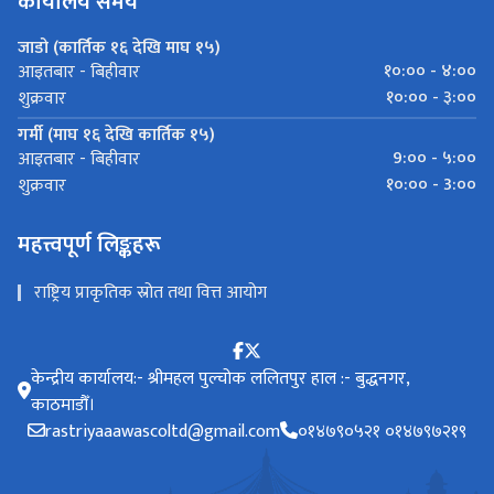
कार्यालय समय
जाडो (कार्तिक १६ देखि माघ १५)
१०:०० - ४:००
आइतबार - बिहीवार
१०:०० - ३:००
शुक्रवार
गर्मी (माघ १६ देखि कार्तिक १५)
9:०० - ५:००
आइतबार - बिहीवार
१०:०० - 3:००
शुक्रवार
महत्त्वपूर्ण लिङ्कहरू
राष्ट्रिय प्राकृतिक स्रोत तथा वित्त आयोग
केन्द्रीय कार्यालय:- श्रीमहल पुल्चोक ललितपुर हाल :- बुद्धनगर,
काठमाडौँ।
rastriyaaawascoltd@gmail.com
०१४७९०५२१ ०१४७९७२१९