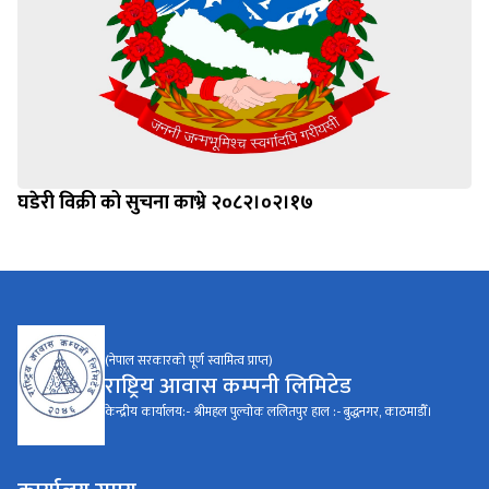
घडेरी विक्री को सुचना काभ्रे २०८२।०२।१७
(नेपाल सरकारको पूर्ण स्वामित्व प्राप्त)
राष्ट्रिय आवास कम्पनी लिमिटेड
केन्द्रीय कार्यालय:- श्रीमहल पुल्चोक ललितपुर हाल :- बुद्धनगर, काठमाडौँ।