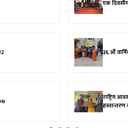
एक दिवसीय 
22
३६ औं वार्
राष्ट्रिय आ
०७
हस्तान्तरण