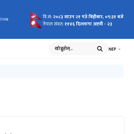
वि.सं:
२०८३ साउन २१ गते बिहीबार, ०९:३१ बजे
०४।०७
नेपाल संवत:
११४६ दिल्लागा अष्टमी - २३
भाषा चयन गर्नुह
भाषा प
NEP
खोज्नुहोस्