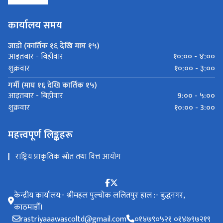
कार्यालय समय
जाडो (कार्तिक १६ देखि माघ १५)
१०:०० - ४:००
आइतबार - बिहीवार
१०:०० - ३:००
शुक्रवार
गर्मी (माघ १६ देखि कार्तिक १५)
9:०० - ५:००
आइतबार - बिहीवार
१०:०० - 3:००
शुक्रवार
महत्त्वपूर्ण लिङ्कहरू
राष्ट्रिय प्राकृतिक स्रोत तथा वित्त आयोग
केन्द्रीय कार्यालय:- श्रीमहल पुल्चोक ललितपुर हाल :- बुद्धनगर,
काठमाडौँ।
rastriyaaawascoltd@gmail.com
०१४७९०५२१ ०१४७९७२१९