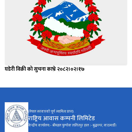
घडेरी विक्री को सुचना काभ्रे २०८२।०२।१७
(नेपाल सरकारको पूर्ण स्वामित्व प्राप्त)
राष्ट्रिय आवास कम्पनी लिमिटेड
केन्द्रीय कार्यालय:- श्रीमहल पुल्चोक ललितपुर हाल :- बुद्धनगर, काठमाडौँ।