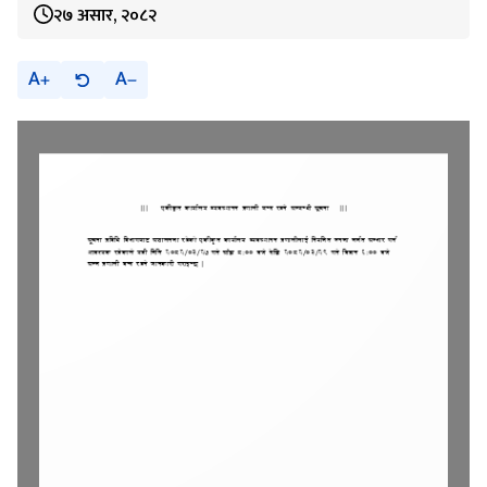
२७ असार, २०८२
A
A