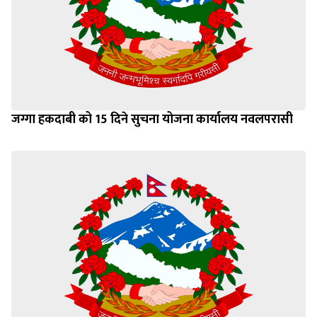
जग्गा हकदाबी को 15 दिने सुचना योजना कार्यालय नवलपरासी