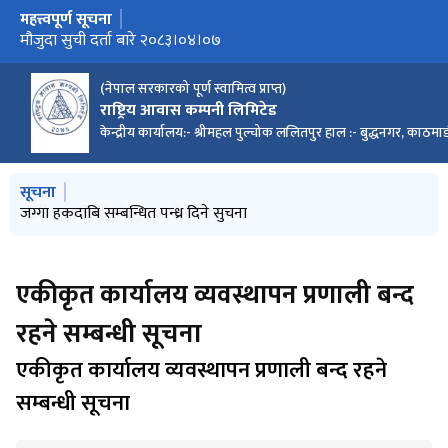
महत्त्वपूर्ण सूचना
मुख्य नेभिगेसनमा जानुहोस्
मौजुदा सुची दर्ता बारे २०८३।०४।०७
(नेपाल सरकारको पूर्ण स्वामित्व प्राप्त)
राष्ट्रिय आवास कम्पनी लिमिटेड
केन्द्रीय कार्यालय:- श्रीमहल पुल्चोक ललितपुर हाल :- बुद्धनगर, काठमाड
मुख्य नेभिगेसनमा जानुहोस्
सूचना
घडेरी पल्टको रकम बुझाउने ३५ दिने सुचना योजना कार्यालय नवलपरासी
जग्गा हकदाबि सम्बन्धित पन्ध्र दिने सुचना
घडेरी प्लट बिक्रीको सुचना यो.का.झापा ।
घडेरी विक्रीको बोलपत्रहरु रद्द गरिएको सुचना
एकीकृत कार्यालय व्यवस्थापन प्रणाली बन्द
रहने सम्बन्धी सूचना
एकीकृत कार्यालय व्यवस्थापन प्रणाली बन्द रहने
सम्बन्धी सूचना